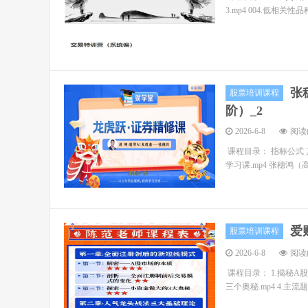
3.mp4 004.低相关性品种
张
股票培训课程
阶）_2
2026-6-8
阅读(
课程目录： 指标公式 
学习课.mp4 张穗鸿（
爱
股票培训课程
2026-6-8
阅读(
课程目录： 1.揭秘A
三个奥秘.mp4 4.主流题材.