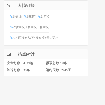
友情链接
股道场
股期汇
财汇控
许哲期权,王勇期权,旺仔期权,
林利军投资大师与投资哲学录音课程
站点统计
文章总数：4149篇
微语总数：0条
评论总数：33条
运行天数: 2445天