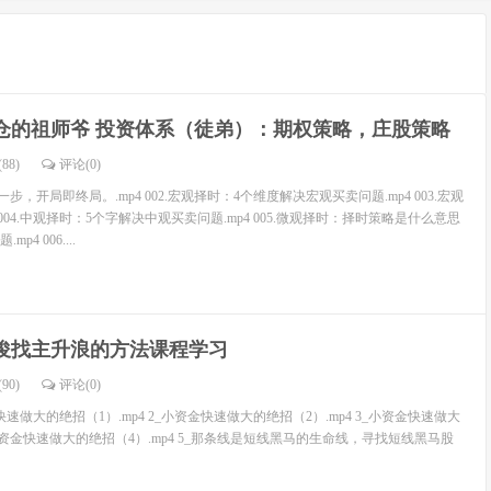
仓的祖师爷 投资体系（徒弟）：期权策略，庄股策略
88)
评论(
0
)
一步，开局即终局。.mp4 002.宏观择时：4个维度解决宏观买卖问题.mp4 003.宏观
p4 004.中观择时：5个字解决中观买卖问题.mp4 005.微观择时：择时策略是什么意思
4 006....
俊找主升浪的方法课程学习
90)
评论(
0
)
速做大的绝招（1）.mp4 2_小资金快速做大的绝招（2）.mp4 3_小资金快速做大
4_小资金快速做大的绝招（4）.mp4 5_那条线是短线黑马的生命线，寻找短线黑马股