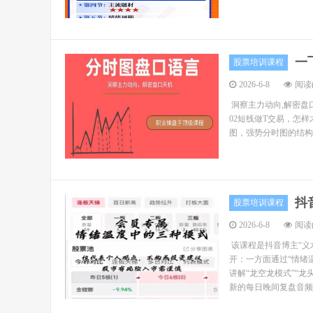
一
股票培训课程
2026-6-8
阅读(
洞察主力动向,解密盘口
02短线做T交易，怎样
图，强势分时图的结构特
抖
股票培训课程
2026-6-8
阅读(
该课程是抖音博主“义
开：一方面通过“情绪
讲解“龙空龙模式”“龙
新的每日晚间复盘音频（2