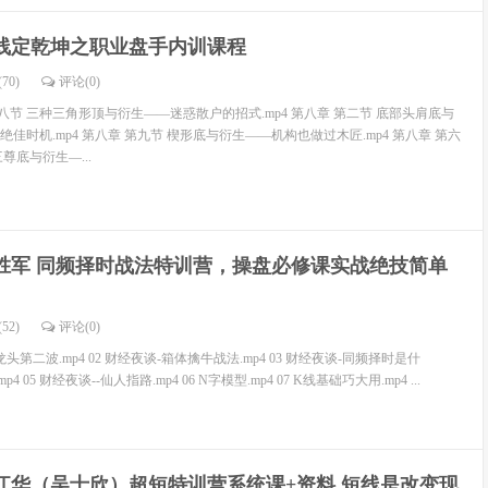
线定乾坤之职业盘手内训课程
70)
评论(
0
)
八节 三种三角形顶与衍生——迷惑散户的招式.mp4 第八章 第二节 底部头肩底与
佳时机.mp4 第八章 第九节 楔形底与衍生——机构也做过木匠.mp4 第八章 第六
尊底与衍生—...
胜军 同频择时战法特训营，操盘必修课实战绝技简单
52)
评论(
0
)
头第二波.mp4 02 财经夜谈-箱体擒牛战法.mp4 03 财经夜谈-同频择时是什
mp4 05 财经夜谈--仙人指路.mp4 06 N字模型.mp4 07 K线基础巧大用.mp4 ...
江华（吴士欣）超短特训营系统课+资料 短线是改变现