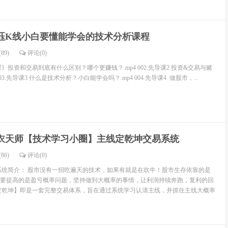
珏K线小白要懂能学会的技术分析课程
89)
评论(
0
)
课1 投资和交易到底有什么区别？哪个更赚钱？.mp4 002.先导课2 投资&交易与赌
03.先导课3 什么是技术分析？小白能学会吗？.mp4 004.先导课4 做股市，...
衣天师【技术学习小圈】主线定乾坤交易系统
86)
评论(
0
)
统简介： 股市没有一招吃遍天的技术，如果有就是在吹牛！股市生存依靠的是
要提高的是盈亏概率问题，坚持做到大概率的事情，让利润持续奔跑，复利的回
定乾坤】即是一套完整交易体系，旨在通过系统学习认清主线，并抓住主线大概率