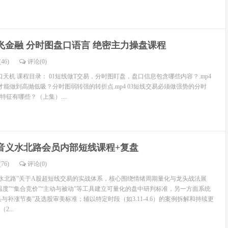
飞金融 分时图盘口语言 绝密主力操盘课程
46)
评论(
0
)
天机 课程目录： 01短线做T交易，分时图盯盘，盘口信息包含哪些内容？.mp4
才能做到高抛低吸？分时图弱转强的转折点.mp4 03短线交易必须做强势的分时
征有哪些？（上集）....
音义水北路会员内部短线课程+复盘
76)
评论(
0
)
水北路”关于A股超短线交易的实战体系，核心围绕情绪周期量化与龙头战法展
温度”“集合竞价”“主动与被动”等工具建立可量化的盘中研判标准，另一方面系统
头与补涨节奏”及选股审美标准；辅以特定时段（如3.11-4.6）的案例拆解和持续更
...