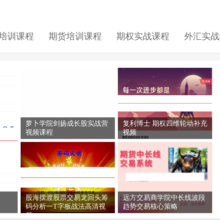
培训课程
期货培训课程
期权实战课程
外汇实战
萝卜学院剑扬成长股实战营
复利博士 期权四维轮动补充
视频课程
视频
股海摆渡股票交易龙回头筹
远方交易商学院中长线波段
码分析一T字板战法高清视
趋势交易核心策略
频