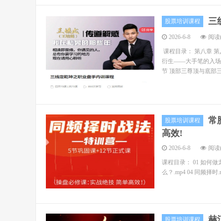
三
股票培训课程
2026-6-8
阅读(
课程目录： 第八章 第
衍生——大手笔的入场绝
节 顶部三尊顶与底部三
常
股票培训课程
高效!
2026-6-8
阅读(
课程目录： 01 如何做龙
么？.mp4 04 同频择时.
赫
股票培训课程