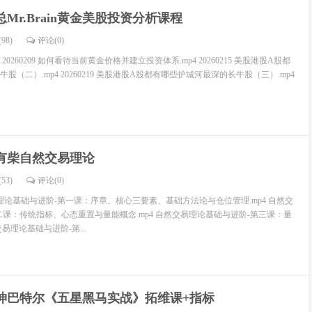
总Mr.Brain黄金美股投资分析课程
98)
评论(
0
)
 20260209 如何看待当前黄金价格并建立投资体系.mp4 20260215 美股港股A股都
（二）.mp4 20260219 美股港股A股都有哪些护城河最深的长牛股（三）.mp4
有柴自然交易理论
53)
评论(
0
)
理论基础与进阶-第一课：序章、核心三要素、基础方法论与仓位管理.mp4 自然交
二课：传统指标、心态重置与量能概念.mp4 自然交易理论基础与进阶-第三课：量
交易理论基础与进阶-第...
坤巴特尔《五星黑马实战》拓维课+指标