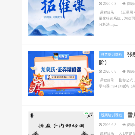
2026-6-8
阅读(
课程目录： 《五星黑马
量化筛选系统，淘汰弱势股
分析法.mp...
张
股票培训课程
阶）
2026-6-8
阅读(
课程目录： 指标公式 
学习课.mp4 张穗鸿（
雪
股票培训课程
2026-6-8
阅读(
课程目录： 001.交易员