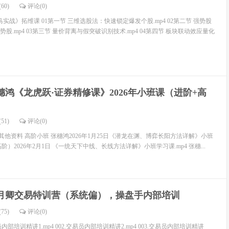
60)
评论(
0
)
实战》拓维课 01第一节 三维选股法：快速锁定爆发个股.mp4 02第二节 强势股
.mp4 03第三节 量价背离与假突破识别技术.mp4 04第四节 板块联动效应量化
穗鸿《龙虎跃·证券精修课》2026年小班课（进阶+高
51)
评论(
0
)
其他资料 高阶小班 张穗鸿2026年1月25日《潜龙在渊、博弈长阳方法详解》小班
高阶）2026年2月1日 《一统天下中线、长线方法详解》小班学习课.mp4 张穗...
月卿交易特训营（系统偏），操盘手内部培训
75)
评论(
0
)
内部培训精讲1.mp4 002.交易员内部培训精讲2.mp4 003.交易员内部培训精讲