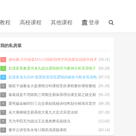
教程
高校课程
其他课程
登录
我的私房菜
谢佳颖 主控操盘MACD指标四维空间选股实战操作技术
[10-21]
1
分析4天股票期货内部培训视频课程
彭道富香象渡河龙头战法逻辑探究与案例分析高清电子
[02-26]
2
书500m
彭道富龙头信仰:股票投资深层逻辑的破执与取舍高清电
[07-15]
3
子书
骆驼子涵量金大盘课程分时课程竞价课程量价课程量线
[01-26]
4
诸葛就是不亮陈凯三周期交易体系理论课交易之路交易
[01-23]
5
系统视频课程
爱死磕金融邹衍三点交易短线秘诀结构划分精准买卖空
[08-28]
6
间测算系统课程赠送计算器
吴大葱峰级交易系统大葱九大定式买卖法则
[07-26]
7
无为学院无为战法王志鬼推磨实战技法
[12-02]
8
量学云讲堂朱永海12期高清原版课程
[03-14]
9