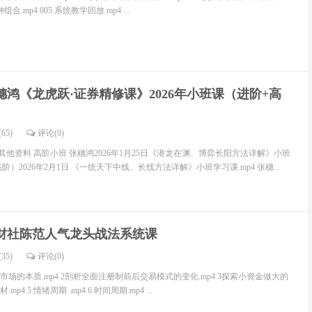
组合.mp4 005.系统教学回放.mp4 ...
穗鸿《龙虎跃·证券精修课》2026年小班课（进阶+高
65)
评论(
0
)
其他资料 高阶小班 张穗鸿2026年1月25日《潜龙在渊、博弈长阳方法详解》小班
高阶）2026年2月1日 《一统天下中线、长线方法详解》小班学习课.mp4 张穗...
财社陈范人气龙头战法系统课
35)
评论(
0
)
股市场的本质.mp4 2剖析全面注册制前后交易模式的变化.mp4 3探索小资金做大的
mp4 5.情绪周期 .mp4 6.时间周期.mp4 ...