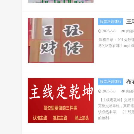
王
股票培训课程
2026-6-8
阅读(
课程目录： 001.先导
博的区别在哪？.mp4 0
布
股票培训课程
2026-6-8
阅读(
【主线定乾坤】交易系
完整交易系统，真正需
馈必然丰厚。 【主线
的盈利...