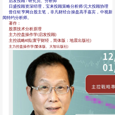
启发投顾 / 研究员、分析师
日盛投顾资深经理，宝来投顾策略分析师/元大投顾协理
曾任钜亨网台股主笔，非凡财经台操盘高手嘉宾，中视新
闻特约分析师。
著作：
股票技术分析原理
主力控盘操作学
启发投顾
(
)
主控战略
线
寰宇财经，简体版：地震出版社
K
(
)
主力控盘操作学
繁体版、大智出版社
(
)