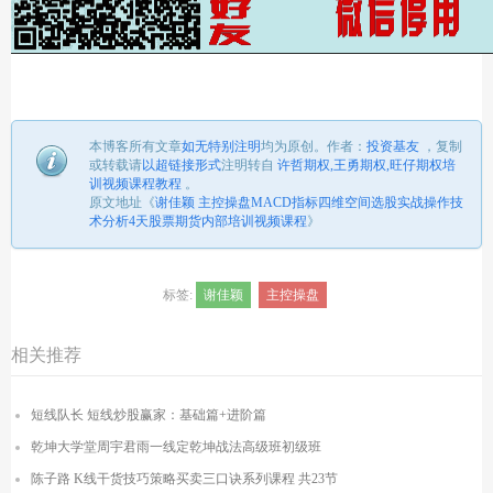
本博客所有文章
如无特别注明
均为原创。
作者：
投资基友
，
复制
或转载请
以超链接形式
注明转自
许哲期权,王勇期权,旺仔期权培
训视频课程教程
。
原文地址《
谢佳颖 主控操盘MACD指标四维空间选股实战操作技
术分析4天股票期货内部培训视频课程
》
标签:
谢佳颖
主控操盘
相关推荐
短线队长 短线炒股赢家：基础篇+进阶篇
乾坤大学堂周宇君雨一线定乾坤战法高级班初级班
陈子路 K线干货技巧策略买卖三口诀系列课程 共23节