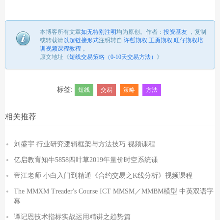
本博客所有文章
如无特别注明
均为原创。
作者：
投资基友
，
复制
或转载请
以超链接形式
注明转自
许哲期权,王勇期权,旺仔期权培
训视频课程教程
。
原文地址《
短线交易策略（0-10天交易方法）
》
标签:
短线
交易
策略
方法
相关推荐
刘盛宇 行业研究逻辑框架与方法技巧 视频课程
亿启教育知牛5858四叶草2019年量价时空系统课
帝江老师 小白入门到精通《合约交易之K线分析》视频课程
The MMXM Treader's Course ICT MMSM／MMBM模型 中英双语字
幕
谭记恩技术指标实战运用精讲之趋势篇