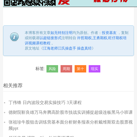
本博客所有文章
如无特别注明
均为原创。
作者：
投资基友
，
复制
或转载请
以超链接形式
注明转自
许哲期权,王勇期权,旺仔期权培
训视频课程教程
。
原文地址《
江海老师江氏操盘手 操盘真经
》
标签:
风险
周期
第十
现实
相关推荐
丁伟锋 日内波段交易实操技巧 3天课程
德财院靳良雄万马奔腾高阶股市技战实训捕捉超级连板黑马小班课
张祖珍牛股狙击训练营基本面分析财务报表分析戴维斯双击股票视
频ppt