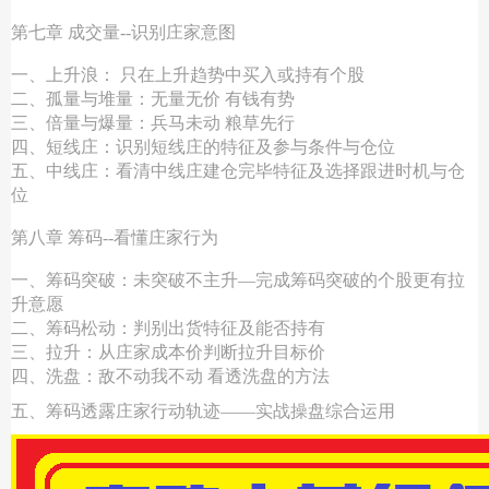
第七章 成交量--识别庄家意图
一、上升浪： 只在上升趋势中买入或持有个股
二、孤量与堆量：无量无价 有钱有势
三、倍量与爆量：兵马未动 粮草先行
四、短线庄：识别短线庄的特征及参与条件与仓位
五、中线庄：看清中线庄建仓完毕特征及选择跟进时机与仓
位
第八章 筹码--看懂庄家行为
一、筹码突破：未突破不主升—完成筹码突破的个股更有拉
升意愿
二、筹码松动：判别出货特征及能否持有
三、拉升：从庄家成本价判断拉升目标价
四、洗盘：敌不动我不动 看透洗盘的方法
五、筹码透露庄家行动轨迹——实战操盘综合运用