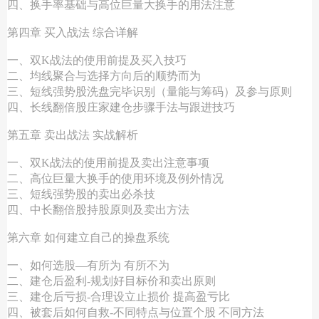
四、换手率基础与高位巨量大换手的用法注意
第四章 买入战法 综合详解
一、双K战法的使用前提及买入技巧
二、均线聚合与选择方向后的顺势而为
三、短线强势股洗盘完毕识别（量能与筹码）及参与原则
四、长线翻倍股庄家建仓步骤手法与跟进技巧
第五章 卖出战法 实战解析
一、双K战法的使用前提及卖出注意事项
二、高位巨量大换手的使用环境及例外情况
三、短线强势股的卖出必杀技
四、中长翻倍股持股原则及卖出方法
第六章 如何建立自己的操盘系统
一、如何选股—有所为 有所不为
二、建仓后盈利-规划好目标价和卖出原则
三、建仓后亏损-合理设立止损价 提高盈亏比
四、被套后如何自救-不同特点与位置个股 不同方法