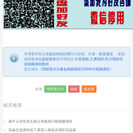
本博客所有文章
如无特别注明
均为原创。
作者：
投资基友
，
复制
或转载请
以超链接形式
注明转自
许哲期权,王勇期权,旺仔期权培
训视频课程教程
。
原文地址《
理财真功夫藏金阁杨丽跟庄特种兵视频课程
》
标签:
理财真功夫
杨丽
藏金阁
相关推荐
量学云讲堂龙头骑兵单晓禹03期视频课程
高杨交易课程线下课第八期老高博弈实战课