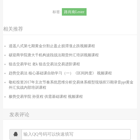
标签:
路肖南Lester
相关推荐
逍遥八式第七期黄金分割止盈止损滞涨止跌视频课程
硕迎商学院唐大千机构波段战法期货外汇培训视频课程
狙击交易学社 老k 狙击交易法交易进阶课程
趋势交易法 核心基础课自助学习（一）《区间跨度》 视频课程
敬松投资2017年主次节奏系统思维分析交易体系模型现场班55期录音ppt黄金
外汇实战内部培训课程
极势交易学院 孙亚程 供需基础课程 视频课程
发表评论