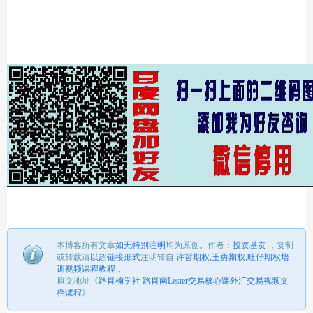
本博客所有文章
如无特别注明
均为原创。
作者：
投资基友
，
复制
或转载请
以超链接形式
注明转自
许哲期权,王勇期权,旺仔期权培
训视频课程教程
。
原文地址《
路肖楠学社 路肖南Lester交易核心课外汇交易视频文
档课程
》