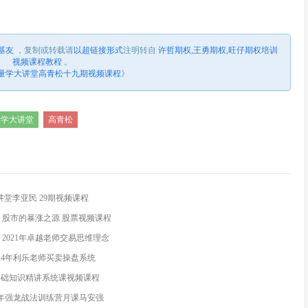
基友
，
复制或转载请
以超链接形式
注明转自
许哲期权,王勇期权,旺仔期权培训
视频课程教程
。
量学大讲堂高青松十九期视频课程
》
量学大讲堂
高青松
讲堂李亚民 29期视频课程
 股市的暴涨之源 股票视频课程
 2021年卓越老师交易思维理念
024年利乐老师买卖操盘系统
基础知识精讲系统课视频课程
2年强龙战法训练营月课马安强