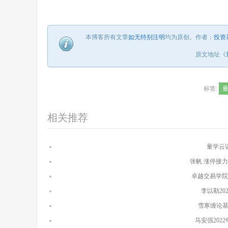
本博客所有文章
如无特别注明
均为原创。
作者：
投资
原文地址《
标签:
相关推荐
量学云
张帆 涨停接力
卓越交易学院
李以勒2
雪寒缠论
马安强202